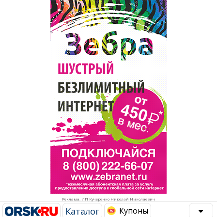
Популярное →
Строительство и ремонт
Афиша
Телекоммуникации и связь
Строительство и ремонт
Торговля
Авто и мото
Бизнес и финансы
Рестораны, кафе, бары
Юристы, Экспертиза, Страхование
Развлечения и отдых
Ремонт
Спорт Фитнес
Социальные организации
Недвижимость
Это интересно
Реклама. ИП Кучеренко Николай Николаевич
Красота Косметология
Администрация
Каталог
Купоны