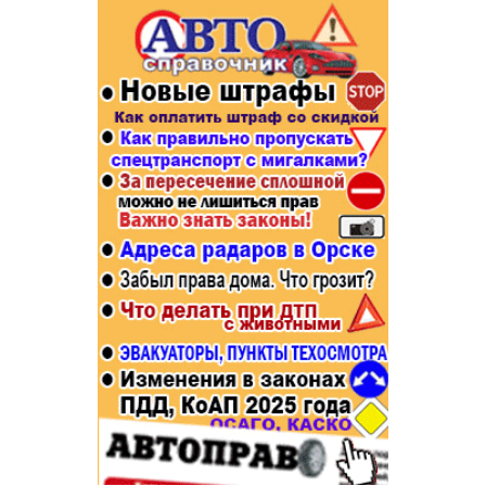
Популярное →
Строительство и ремонт
Афиша
Телекоммуникации и связь
Строительство и ремонт
Торговля
Авто и мото
Бизнес и финансы
Рестораны, кафе, бары
Юристы, Экспертиза, Страхование
Развлечения и отдых
Ремонт
Спорт Фитнес
Социальные организации
Недвижимость
Это интересно
Красота Косметология
Администрация