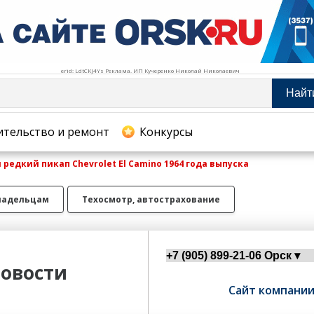
erid: LdtCKJ4Ys Реклама. ИП Кучеренко Николай Николаевич
Найт
тельство и ремонт
ительство и ремонт
Конкурсы
редкий пикап Chevrolet El Camino 1964 года выпуска
хование
ладельцам
Техосмотр, автострахование
овости
Сайт компани