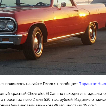
я появилось на сайте Drom.ru, сообщает
Тарантас Нью
товый красный Chevrolet El Camino находится в идеальн
 просит за него 2 млн 530 тыс. рублей. Издание отмеча
ровым бензиновым движком V8 мощностью 197 сил