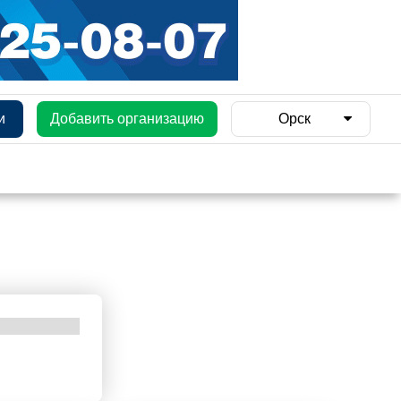
и
Добавить организацию
Орск
и