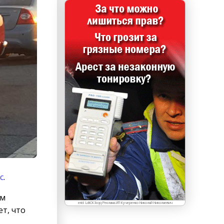
с
.
ом
erid: LdtCK3cqq Реклама.ИП Кучеренко Николай Николаевич
ет, что