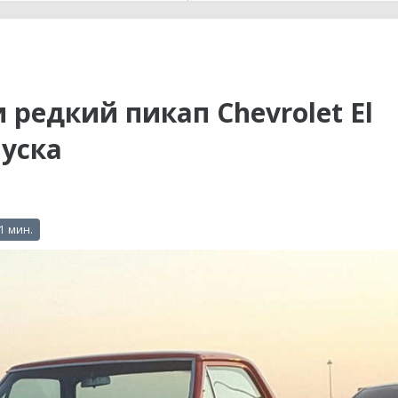
ы до...
редкий пикап Chevrolet El
пуска
 1 мин.