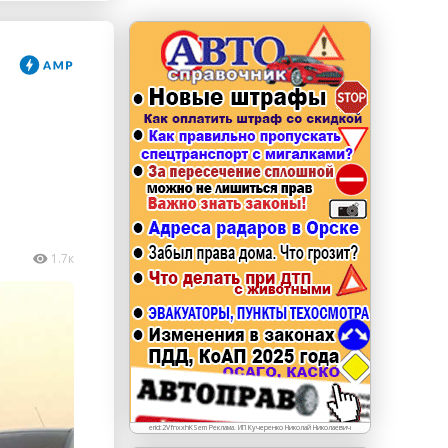
erid: LdtCKJjWj Реклама. ИП Кучеренко Николай
Николаевич
1.7к
erid:2VfnxxhKSem Реклама. ИП Кучеренко Николай Николаевич