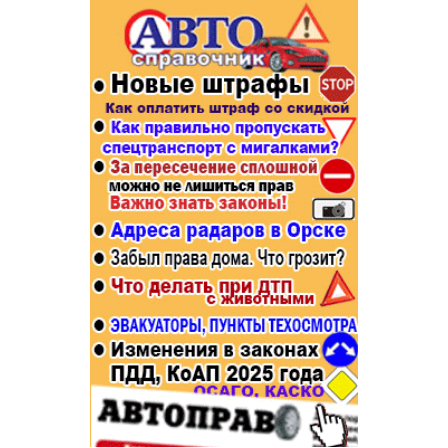
Популярное →
Строительство и ремонт
Афиша
Телекоммуникации и связь
Строительство и ремонт
Торговля
Авто и мото
Бизнес и финансы
Рестораны, кафе, бары
Юристы, Экспертиза, Страхование
Развлечения и отдых
Ремонт
Спорт Фитнес
Социальные организации
Недвижимость
Это интересно
Красота Косметология
Администрация