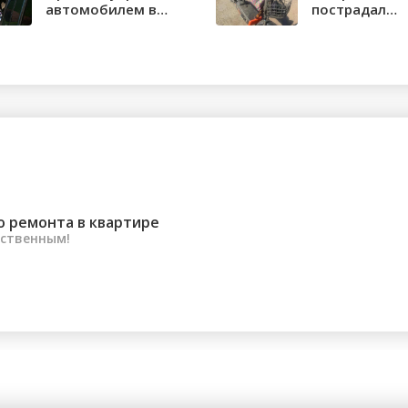
автомобилем в
пострадал
состоянии опьяне...
водитель
электроса...
о ремонта в квартире
ественным!