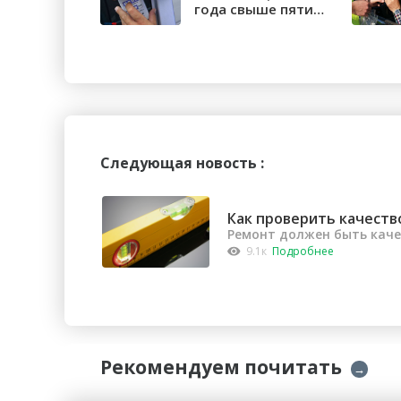
года свыше пяти
тысяч орчан б...
Следующая новость :
Как проверить качеств
Ремонт должен быть кач
9.1к
Подробнее
Рекомендуем почитать
→