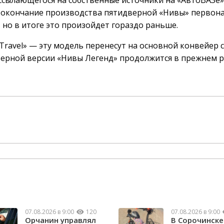
, ссылающегося на собственные источники на «АвтоВАЗе»
то окончание производства пятидверной «Нивы» первон
, но в итоге это произойдет гораздо раньше.
ravel» — эту модель перенесут на основной конвейер с
верной версии «Нивы Легенд» продолжится в прежнем 
07.08.2026 в 9:00
120
07.08.2026 в 9:00
Орчанин управлял
В Сорочинске