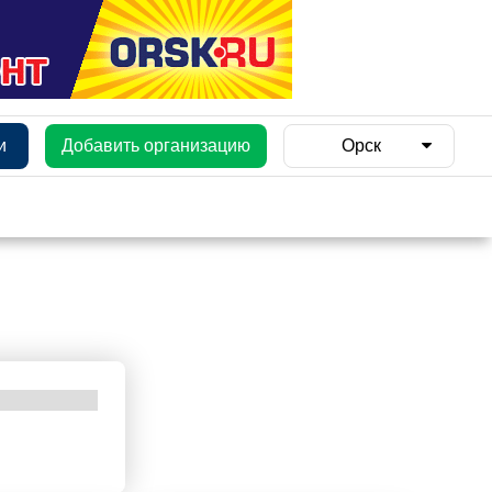
и
Добавить организацию
Орск
и