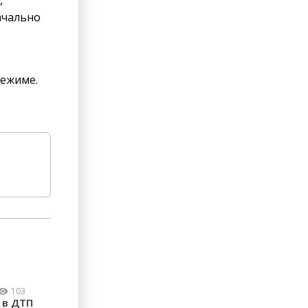
,
ачально
режиме.
103
 в ДТП