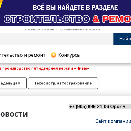
erid: LdtCKcsSb Реклама. ИП Кучеренко Николай Николаевич
Найт
тельство и ремонт
ительство и ремонт
Конкурсы
т производство пятидверной версии «Нивы»
хование
ладельцам
Техосмотр, автострахование
овости
Сайт компани