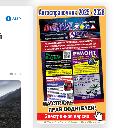
erid: LdtCKJjWj Реклама. ИП Кучеренко Николай
Николаевич
й
1.9к
erid:2VfnxxhKSem Реклама. ИП Кучеренко Николай Николаевич