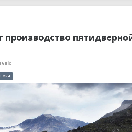
ы до...
т производство пятидверно
avel»
 1 мин.