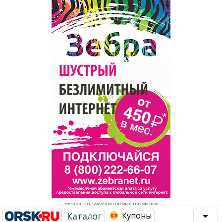
Популярное →
Строительство и ремонт
Афиша
Телекоммуникации и связь
Строительство и ремонт
Торговля
Авто и мото
Бизнес и финансы
Рестораны, кафе, бары
Юристы, Экспертиза, Страхование
Развлечения и отдых
Ремонт
Спорт Фитнес
Социальные организации
Недвижимость
Это интересно
Реклама. ИП Кучеренко Николай Николаевич
Красота Косметология
Администрация
Каталог
Купоны