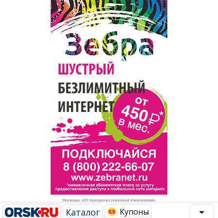
Популярное →
Строительство и ремонт
Афиша
Телекоммуникации и связь
Строительство и ремонт
Торговля
Авто и мото
Бизнес и финансы
Рестораны, кафе, бары
Юристы, Экспертиза, Страхование
Развлечения и отдых
Ремонт
Спорт Фитнес
Социальные организации
Недвижимость
Это интересно
Реклама. ИП Кучеренко Николай Николаевич
Красота Косметология
Администрация
Каталог
Купоны