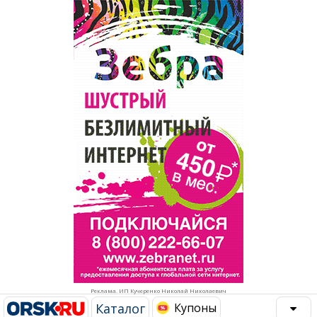
Популярное →
Строительство и ремонт
Афиша
Телекоммуникации и связь
Строительство и ремонт
Торговля
Авто и мото
Бизнес и финансы
Рестораны, кафе, бары
Юристы, Экспертиза, Страхование
Развлечения и отдых
Ремонт
Спорт Фитнес
Социальные организации
Недвижимость
Это интересно
Реклама. ИП Кучеренко Николай Николаевич
Красота Косметология
Администрация
Каталог
Купоны