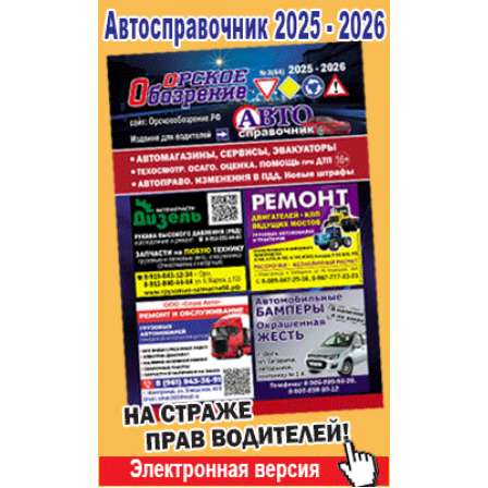
Популярное →
Строительство и ремонт
Афиша
Телекоммуникации и связь
Строительство и ремонт
Торговля
Авто и мото
Бизнес и финансы
Рестораны, кафе, бары
Юристы, Экспертиза, Страхование
Развлечения и отдых
Ремонт
Спорт Фитнес
Социальные организации
Недвижимость
Это интересно
Красота Косметология
Администрация