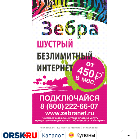
Популярное →
Строительство и ремонт
Афиша
Телекоммуникации и связь
Строительство и ремонт
Торговля
Авто и мото
Бизнес и финансы
Рестораны, кафе, бары
Юристы, Экспертиза, Страхование
Развлечения и отдых
Ремонт
Спорт Фитнес
Социальные организации
Недвижимость
Это интересно
Реклама. ИП Кучеренко Николай Николаевич
Красота Косметология
Администрация
Каталог
Купоны