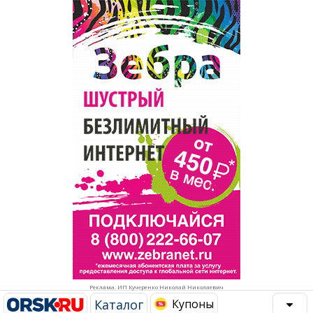
Популярное →
Строительство и ремонт
Афиша
Телекоммуникации и связь
Строительство и ремонт
Торговля
Авто и мото
Бизнес и финансы
Рестораны, кафе, бары
Юристы, Экспертиза, Страхование
Развлечения и отдых
Ремонт
Спорт Фитнес
Социальные организации
Недвижимость
Это интересно
Реклама. ИП Кучеренко Николай Николаевич
Красота Косметология
Администрация
Каталог
Купоны