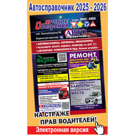
Популярное →
Строительство и ремонт
Афиша
Телекоммуникации и связь
Строительство и ремонт
Торговля
Авто и мото
Бизнес и финансы
Рестораны, кафе, бары
Юристы, Экспертиза, Страхование
Развлечения и отдых
Ремонт
Спорт Фитнес
Социальные организации
Недвижимость
Это интересно
Красота Косметология
Администрация