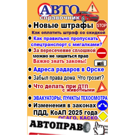
Популярное →
Строительство и ремонт
Афиша
Телекоммуникации и связь
Строительство и ремонт
Торговля
Авто и мото
Бизнес и финансы
Рестораны, кафе, бары
Юристы, Экспертиза, Страхование
Развлечения и отдых
Ремонт
Спорт Фитнес
Социальные организации
Недвижимость
Это интересно
Красота Косметология
Администрация