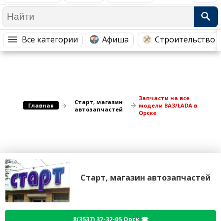
Медицина Здоровье
Промышленность
Путешествия, Туризм
Сельское хозяйство
Все категории
Афиша
Строительство 
Гостиницы
Городское хозяйство
Образование
Ветеринария, Зоотовары
Бытовые услуги
Курьерская служба, Службы до...
СМИ и Реклама
Купоны
Запчасти на все
Старт, магазин
Главная
модели ВАЗ/LADA в
автозапчастей
Орске
Старт, магазин автозапчастей
8(3537) 37-32-05 Орск ☎