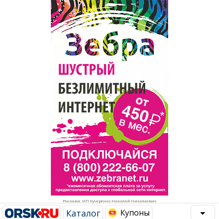
Популярное →
Строительство и ремонт
Афиша
Телекоммуникации и связь
Строительство и ремонт
Торговля
Авто и мото
Бизнес и финансы
Рестораны, кафе, бары
Юристы, Экспертиза, Страхование
Развлечения и отдых
Ремонт
Спорт Фитнес
Социальные организации
Недвижимость
Это интересно
Реклама. ИП Кучеренко Николай Николаевич
Красота Косметология
Администрация
Каталог
Купоны