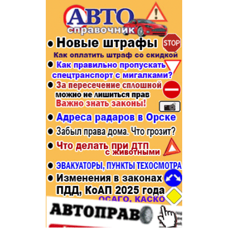
Популярное →
Строительство и ремонт
Афиша
Телекоммуникации и связь
Строительство и ремонт
Торговля
Авто и мото
Бизнес и финансы
Рестораны, кафе, бары
Юристы, Экспертиза, Страхование
Развлечения и отдых
Ремонт
Спорт Фитнес
Социальные организации
Недвижимость
Это интересно
Красота Косметология
Администрация