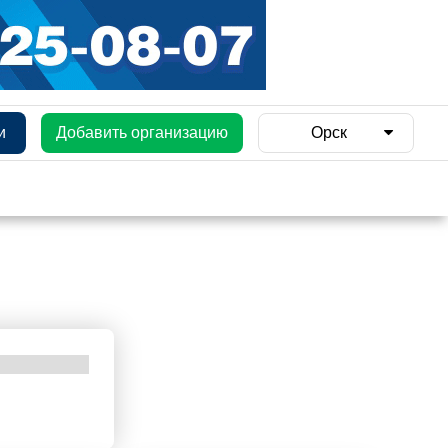
и
Добавить организацию
Орск
и