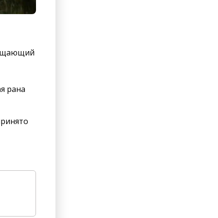
прещающий
я рана
принято