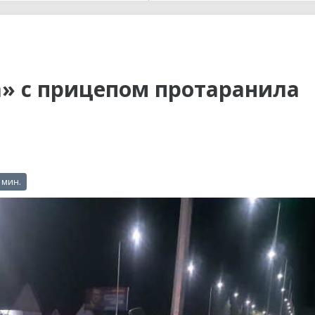
ы до...
а» с прицепом протаранила
 мин.