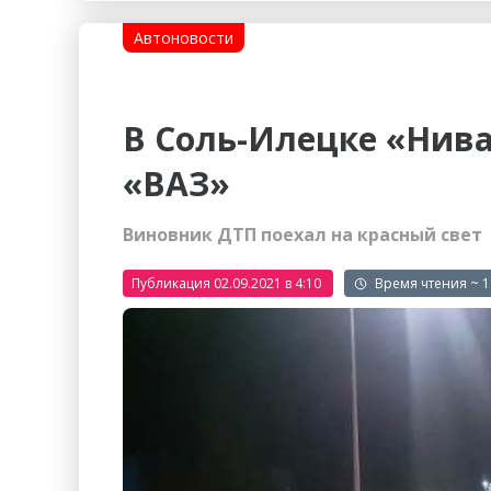
Гостиницы
Городское хозяйство
Автоновости
Образование
Ветеринария, Зоотовары
Бытовые услуги
Курьерская служба, Служб
В Соль-Илецке «Нив
СМИ и Реклама
Купоны
«ВАЗ»
Виновник ДТП поехал на красный свет
Публикация 02.09.2021 в 4:10
~ 1