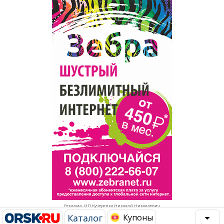
Популярное →
Строительство и ремонт
Афиша
Телекоммуникации и связь
Строительство и ремонт
Торговля
Авто и мото
Бизнес и финансы
Рестораны, кафе, бары
Юристы, Экспертиза, Страхование
Развлечения и отдых
Ремонт
Спорт Фитнес
Социальные организации
Недвижимость
Это интересно
Реклама. ИП Кучеренко Николай Николаевич
Красота Косметология
Администрация
Каталог
Купоны