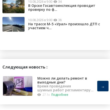
10.08.2026 в 9:00
34
В Орске Госавтоинспекция проводит
проверку по ф...
10.08.2026 в 9:00
38
На трассе М-5 «Урал» произошло ДТП с
участием ч...
Следующая новость :
Можно ли делать ремонт в
выходные дни?
→
Время проведения
шумных работ регламентирует
«Закон о тишине».
27.1к
Подробнее