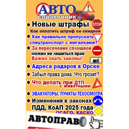
Популярное →
Строительство и ремонт
Афиша
Телекоммуникации и связь
Строительство и ремонт
Торговля
Авто и мото
Бизнес и финансы
Рестораны, кафе, бары
Юристы, Экспертиза, Страхование
Развлечения и отдых
Ремонт
Спорт Фитнес
Социальные организации
Недвижимость
Это интересно
Красота Косметология
Администрация