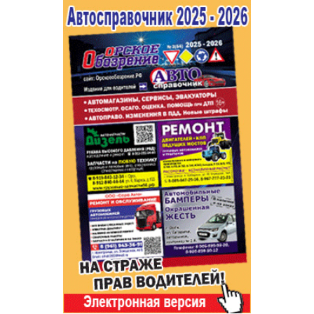
Популярное →
Строительство и ремонт
Афиша
Телекоммуникации и связь
Строительство и ремонт
Торговля
Авто и мото
Бизнес и финансы
Рестораны, кафе, бары
Юристы, Экспертиза, Страхование
Развлечения и отдых
Ремонт
Спорт Фитнес
Социальные организации
Недвижимость
Это интересно
Красота Косметология
Администрация