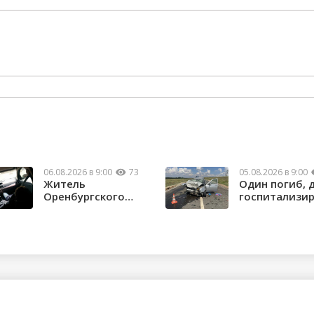
06.08.2026 в 9:00
73
05.08.2026 в 9:00
Житель
Один погиб, 
Оренбургского
госпитализи
района потерял
в ДТП в Нов...
почти 1,5 м...