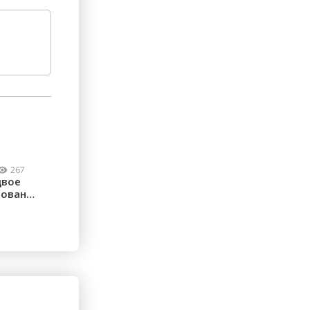
267
двое
рованы: