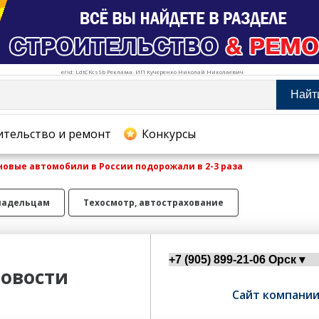
erid: LdtCKcsSb Реклама. ИП Кучеренко Николай Николаевич
Найт
тельство и ремонт
ительство и ремонт
Конкурсы
 новые автомобили в России подорожали в 2-3 раза
хование
ладельцам
Техосмотр, автострахование
овости
Сайт компани