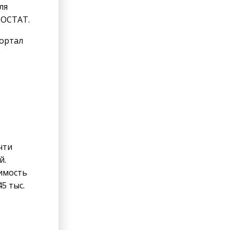
ля
ТОСТАТ.
портал
чти
й.
оимость
5 тыс.