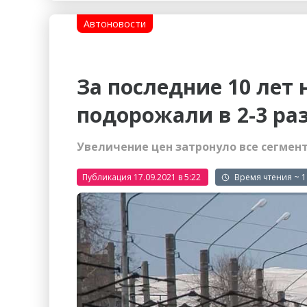
Гостиницы
Городское хозяйство
Автоновости
Образование
Ветеринария, Зоотовары
Бытовые услуги
Курьерская служба, Служб
За последние 10 лет
СМИ и Реклама
Купоны
подорожали в 2-3 ра
Увеличение цен затронуло все сегмен
Публикация 17.09.2021 в 5:22
~ 1