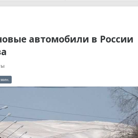
ы до...
 новые автомобили в России
за
ты
 мин.