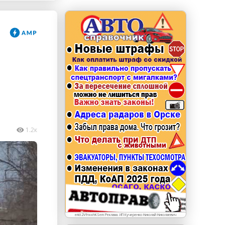
erid: LdtCKJjWj Реклама. ИП Кучеренко Николай
Николаевич
1.2к
erid:2VfnxxhKSem Реклама. ИП Кучеренко Николай Николаевич