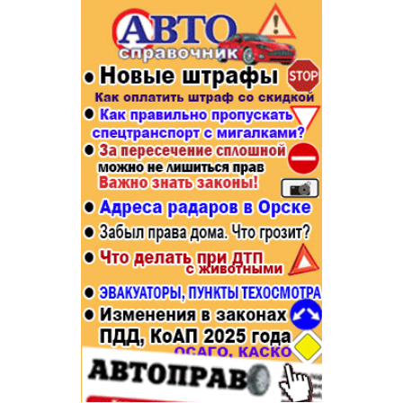
Популярное →
Строительство и ремонт
Афиша
Телекоммуникации и связь
Строительство и ремонт
Торговля
Авто и мото
Бизнес и финансы
Рестораны, кафе, бары
Юристы, Экспертиза, Страхование
Развлечения и отдых
Ремонт
Спорт Фитнес
Социальные организации
Недвижимость
Это интересно
Красота Косметология
Администрация