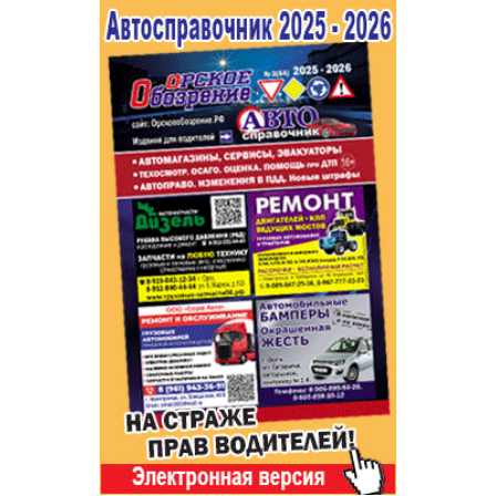
Популярное →
Строительство и ремонт
Афиша
Телекоммуникации и связь
Строительство и ремонт
Торговля
Авто и мото
Бизнес и финансы
Рестораны, кафе, бары
Юристы, Экспертиза, Страхование
Развлечения и отдых
Ремонт
Спорт Фитнес
Социальные организации
Недвижимость
Это интересно
Красота Косметология
Администрация