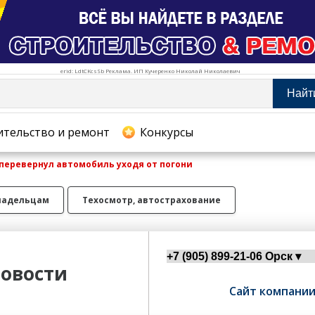
erid: LdtCKcsSb Реклама. ИП Кучеренко Николай Николаевич
Найт
тельство и ремонт
ительство и ремонт
Конкурсы
перевернул автомобиль уходя от погони
хование
ладельцам
Техосмотр, автострахование
овости
Сайт компани