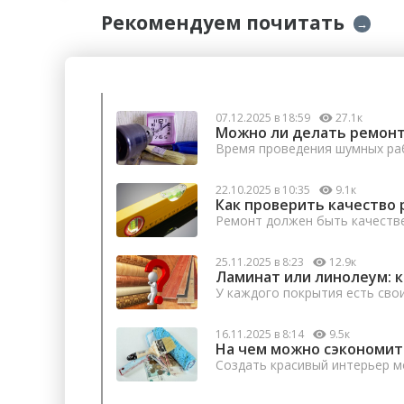
Рекомендуем почитать
→
07.12.2025 в 18:59
27.1к
Можно ли делать ремонт
Время проведения шумных раб
22.10.2025 в 10:35
9.1к
Как проверить качество 
Ремонт должен быть качеств
25.11.2025 в 8:23
12.9к
Ламинат или линолеум: 
У каждого покрытия есть сво
16.11.2025 в 8:14
9.5к
На чем можно сэкономит
Создать красивый интерьер м