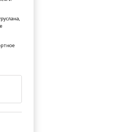
руслана,
е
ортное