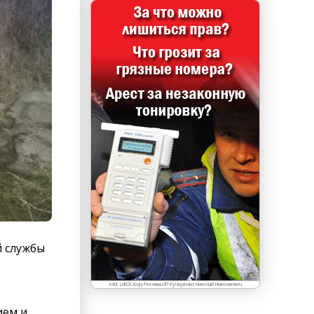
й службы
erid: LdtCK3cqq Реклама.ИП Кучеренко Николай Николаевич
ием и