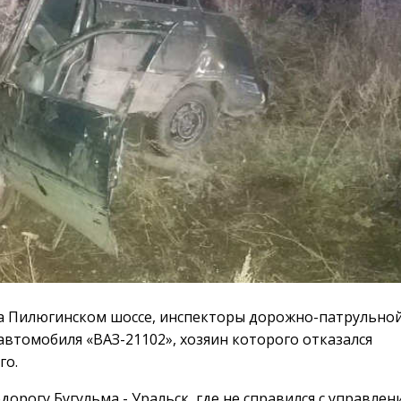
а Пилюгинском шоссе, инспекторы дорожно-патрульно
втомобиля «ВАЗ-21102», хозяин которого отказался
го.
орогу Бугульма - Уральск, где не справился с управлен