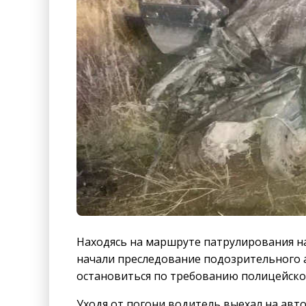
Находясь на маршруте патрулирования н
начали преследование подозрительного а
остановиться по требованию полицейско
Уходя от погони водитель выехал на автод