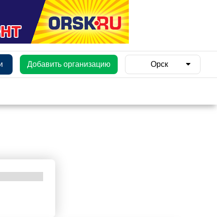
и
Добавить организацию
Орск
и