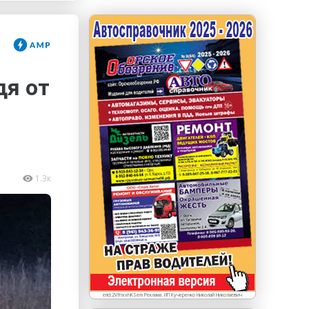
erid: LdtCKJjWj Реклама. ИП Кучеренко Николай
Николаевич
дя от
1.3к
erid:2VfnxxhKSem Реклама. ИП Кучеренко Николай Николаевич