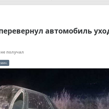
ы до...
перевернул автомобиль ухо
 не получал
 мин.