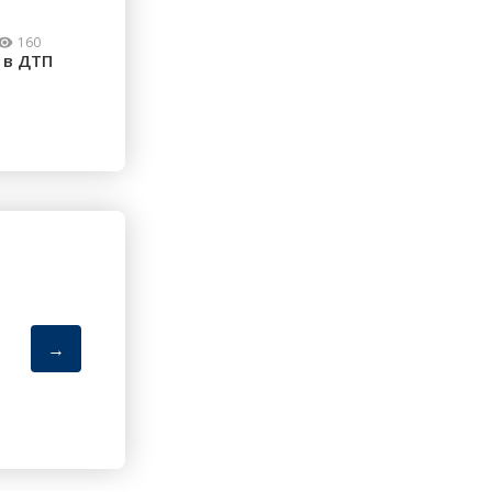
160
 в ДТП
→