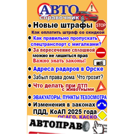
Популярное →
Строительство и ремонт
Афиша
Телекоммуникации и связь
Строительство и ремонт
Торговля
Авто и мото
Бизнес и финансы
Рестораны, кафе, бары
Юристы, Экспертиза, Страхование
Развлечения и отдых
Ремонт
Спорт Фитнес
Социальные организации
Недвижимость
Это интересно
Красота Косметология
Администрация