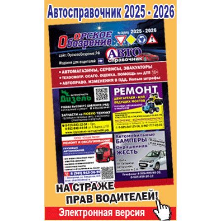
Популярное →
Строительство и ремонт
Афиша
Телекоммуникации и связь
Строительство и ремонт
Торговля
Авто и мото
Бизнес и финансы
Рестораны, кафе, бары
Юристы, Экспертиза, Страхование
Развлечения и отдых
Ремонт
Спорт Фитнес
Социальные организации
Недвижимость
Это интересно
Красота Косметология
Администрация