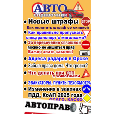
Популярное →
Строительство и ремонт
Афиша
Телекоммуникации и связь
Строительство и ремонт
Торговля
Авто и мото
Бизнес и финансы
Рестораны, кафе, бары
Юристы, Экспертиза, Страхование
Развлечения и отдых
Ремонт
Спорт Фитнес
Социальные организации
Недвижимость
Это интересно
Красота Косметология
Администрация