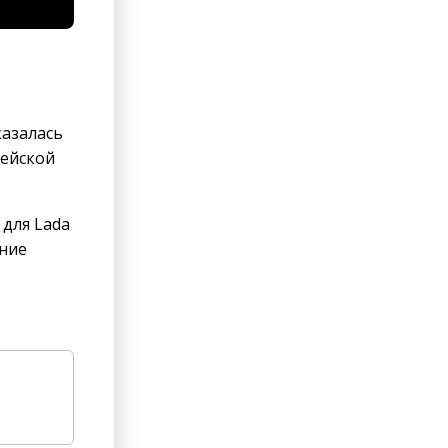
казалась
рейской
 для Lada
дние