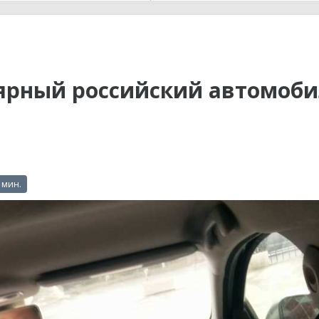
ы до...
ярный российский автомоб
 мин.