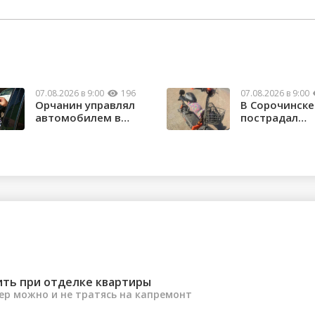
07.08.2026 в 9:00
196
07.08.2026 в 9:00
Орчанин управлял
В Сорочинске
автомобилем в
пострадал
состоянии опьяне...
водитель
электроса...
ить при отделке квартиры
ер можно и не тратясь на капремонт