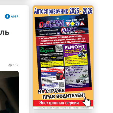
erid: LdtCKJjWj Реклама. ИП Кучеренко Николай
Николаевич
иль
1.5к
erid:2VfnxxhKSem Реклама. ИП Кучеренко Николай Николаевич