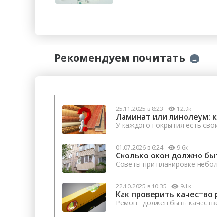
Рекомендуем почитать
→
25.11.2025 в 8:23
12.9к
Ламинат или линолеум: 
У каждого покрытия есть сво
01.07.2026 в 6:24
9.6к
Сколько окон должно бы
Советы при планировке небо
22.10.2025 в 10:35
9.1к
Как проверить качество 
Ремонт должен быть качеств