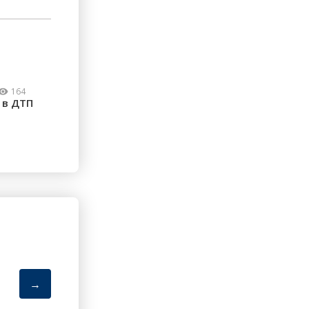
164
 в ДТП
→