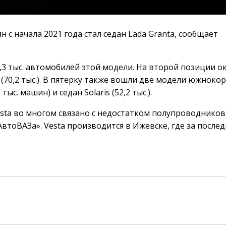
с начала 2021 года стал cедан Lada Granta, сообщает
3 тыс. автомобилей этой модели. На второй позиции о
Rio (70,2 тыс.). В пятерку также вошли две модели южноко
ыс. машин) и седан Solaris (52,2 тыс.).
esta во многом связано с недостатком полупроводников
втоВАЗа». Vesta производится в Ижевске, где за после