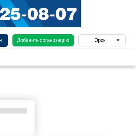
и
Добавить организацию
Орск
и