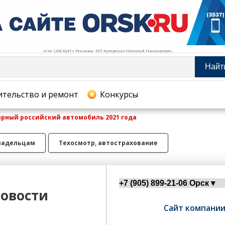
erid: LdtCKJ4Ys Реклама. ИП Кучеренко Николай Николаевич
Найт
тельство и ремонт
ительство и ремонт
Конкурсы
ярный российский автомобиль 2021 года
хование
ладельцам
Техосмотр, автострахование
овости
Сайт компани