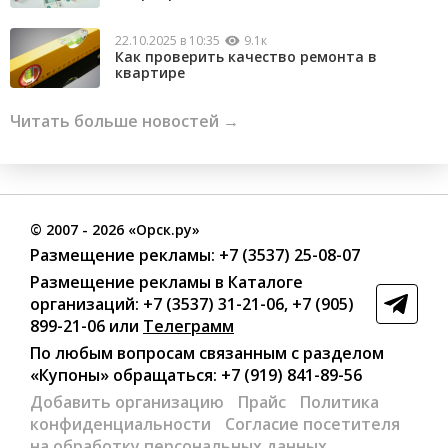
22.10.2025 в 10:35
9.1к
Как проверить качество ремонта в
квартире
Читать больше новостей →
©
2007
- 2026 «Орск.ру»
Размещение рекламы:
+7 (3537) 25-08-07
Размещение рекламы в Каталоге
организаций
:
+7 (3537) 31-21-06
,
+7 (905)
899-21-06
или
Телеграмм
По любым вопросам связанным с разделом
«Купоны»
обращаться:
+7 (919) 841-89-56
Добавить организацию
Прайс
Политика
конфиденциальности
Согласие посетителя
на обработку персональных данных