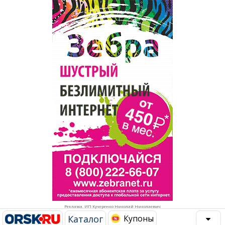
Популярное →
Строительство и ремонт
Афиша
Телекоммуникации и связь
Строительство и ремонт
Торговля
Авто и мото
Бизнес и финансы
Рестораны, кафе, бары
Юристы, Экспертиза, Страхование
Развлечения и отдых
Ремонт
Спорт Фитнес
Социальные организации
Недвижимость
Это интересно
Реклама. ИП Кучеренко Николай Николаевич
Красота Косметология
Администрация
Каталог
Купоны