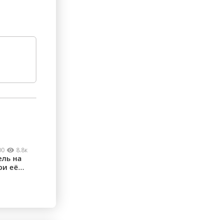
00
8.8к
ель на
ри её