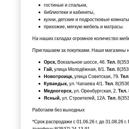
гостиные и спальни,
библиотеки и кабинеты,
кухни, детские и подростковые комнаты
.
прихожие, мягкую мебель и матрасы
На наших складах огромное количество мебе
Приглашаем за покупками. Наши магазины н
Орск,
Вокзальное шоссе, 46.
Тел.
8(353
Гай,
улица Молодёжная, 8/1.
Тел.
8(353
Новотроицк,
улица Советская, 79.
Тел
Кувандык,
ул. Чапаева 4/1.
Тел.
8(3536
Медногорск,
ул. Оренбургская, 2.
Тел.
Ясный,
ул. Строителей, 12А.
Тел.
8(353
Работаем без выходных
*Срок распродажи с 01.06.26 г. до 31.08.26 г
тедефону 8(3537) 24-13-91