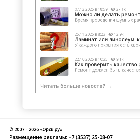
07.12.2025 в 18:59
27.1к
Можно ли делать ремонт
Время проведения шумных раб
25.11.2025 в 8:23
12.9к
Ламинат или линолеум: 
У каждого покрытия есть сво
22.10.2025 в 10:35
9.1к
Как проверить качество 
Ремонт должен быть качеств
Читать больше новостей →
©
2007
- 2026 «Орск.ру»
Размещение рекламы:
+7 (3537) 25-08-07