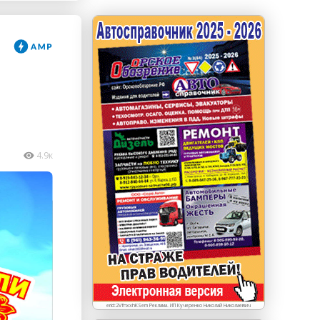
erid: LdtCKJjWj Реклама. ИП Кучеренко Николай
Николаевич
4.9к
erid:2VfnxxhKSem Реклама. ИП Кучеренко Николай Николаевич