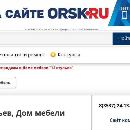
erid: LdtCKJ4Ys Реклама. ИП Кучеренко Николай Николаевич
Найт
тельство и ремонт
ительство и ремонт
Конкурсы
спродажа в Доме мебели "12 стульев"
хование
ебель
8(3537) 24-1
ьев, Дом мебели
Сайт ко