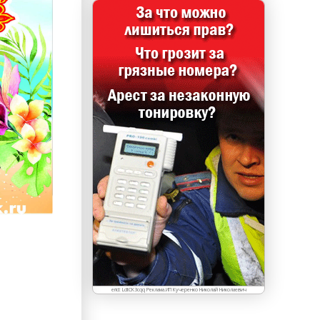
erid: LdtCK3cqq Реклама.ИП Кучеренко Николай Николаевич