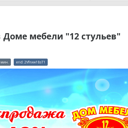
ы до...
 Доме мебели "12 стульев"
 мин.
erid: 2Vfnxw18sT1