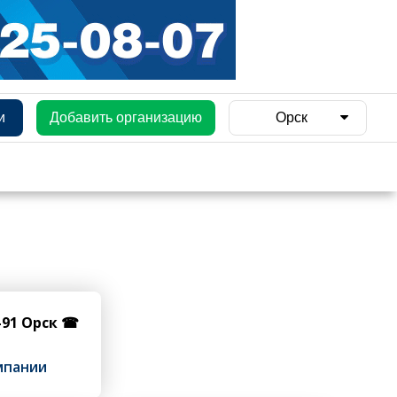
и
Добавить организацию
Орск
3-91 Орск ☎
мпании