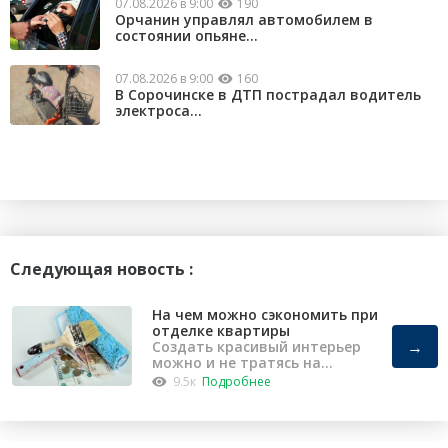
07.08.2026 в 9:00
190
Орчанин управлял автомобилем в
состоянии опьяне...
07.08.2026 в 9:00
160
В Сорочинске в ДТП пострадал водитель
электроса...
Следующая новость :
На чем можно сэкономить при
отделке квартиры
→
Создать красивый интерьер
можно и не тратясь на
капремонт
9.5к
Подробнее