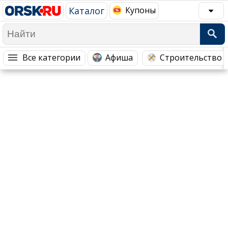
Каталог
Купоны
Популярное →
Все категории
Афиша
Строительство 
Строительство и ремонт
Афиша
Телекоммуникации и связь
Строительство и ремонт
Торговля
Авто и мото
Бизнес и финансы
Рестораны, кафе, бары
Юристы, Экспертиза, Страхование
Развлечения и отдых
Ремонт
Спорт Фитнес
Социальные организации
Недвижимость
Это интересно
Красота Косметология
Администрация