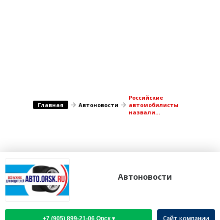
Медицина Здоровье
Промышленность
Путешествия, Туризм
Сельское хозяйство
Гостиницы
Городское хозяйство
Образование
Ветеринария, Зоотовары
Бытовые услуги
Курьерская служба, Службы до...
СМИ и Реклама
Купоны
Российские
Главная
Автоновости
автомобилисты
назвали
идеального
пассажира
Автоновости
Сайт компании