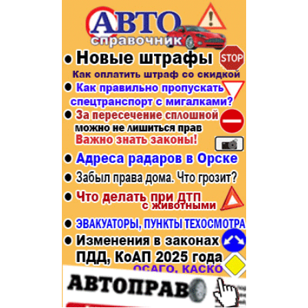
Популярное →
Строительство и ремонт
Афиша
Телекоммуникации и связь
Строительство и ремонт
Торговля
Авто и мото
Бизнес и финансы
Рестораны, кафе, бары
Юристы, Экспертиза, Страхование
Развлечения и отдых
Ремонт
Спорт Фитнес
Социальные организации
Недвижимость
Это интересно
Красота Косметология
Администрация