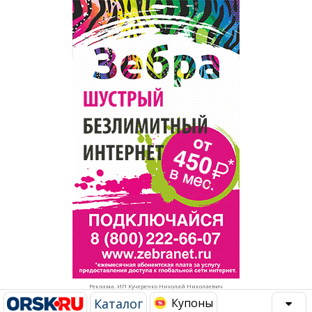
Популярное →
Строительство и ремонт
Афиша
Телекоммуникации и связь
Строительство и ремонт
Торговля
Авто и мото
Бизнес и финансы
Рестораны, кафе, бары
Юристы, Экспертиза, Страхование
Развлечения и отдых
Ремонт
Спорт Фитнес
Социальные организации
Недвижимость
Это интересно
Реклама. ИП Кучеренко Николай Николаевич
Красота Косметология
Администрация
Каталог
Купоны