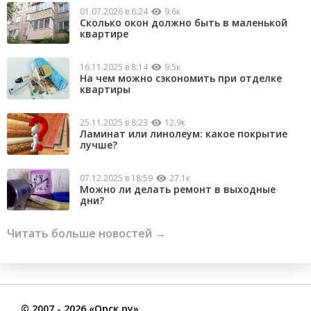
01.07.2026 в 6:24
9.6к
Сколько окон должно быть в маленькой
квартире
16.11.2025 в 8:14
9.5к
На чем можно сэкономить при отделке
квартиры
25.11.2025 в 8:23
12.9к
Ламинат или линолеум: какое покрытие
лучше?
07.12.2025 в 18:59
27.1к
Можно ли делать ремонт в выходные
дни?
Читать больше новостей →
©
2007
- 2026 «Орск.ру»