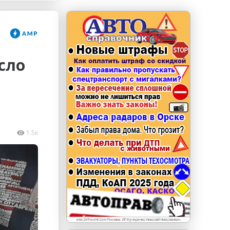
erid: LdtCKJjWj Реклама. ИП Кучеренко Николай
Николаевич
сло
1.5к
erid:2VfnxxhKSem Реклама. ИП Кучеренко Николай Николаевич