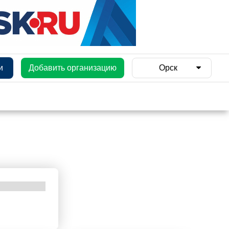
и
Добавить организацию
Орск
и