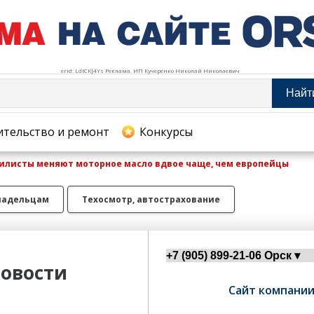
erid: LdtCKJ4Ys Реклама. ИП Кучеренко Николай Николаевич
Найт
тельство и ремонт
ительство и ремонт
Конкурсы
илисты меняют моторное масло вдвое чаще, чем европейцы
хование
ладельцам
Техосмотр, автострахование
овости
Сайт компани