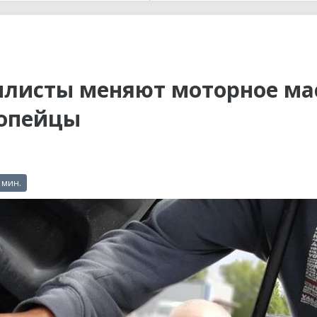
ы до...
илисты меняют моторное ма
ропейцы
 мин.