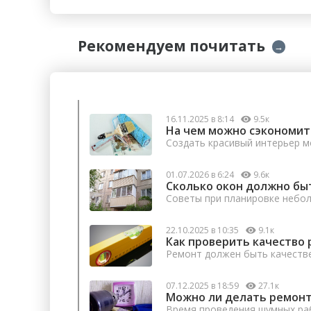
Рекомендуем почитать
→
16.11.2025 в 8:14
9.5к
На чем можно сэкономит
Создать красивый интерьер м
01.07.2026 в 6:24
9.6к
Сколько окон должно бы
Советы при планировке небо
22.10.2025 в 10:35
9.1к
Как проверить качество 
Ремонт должен быть качеств
07.12.2025 в 18:59
27.1к
Можно ли делать ремонт
Время проведения шумных раб