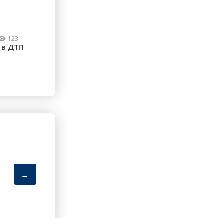
123
 в ДТП
→