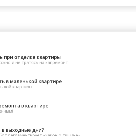
ь при отделке квартиры
ожно и не тратясь на капремонт
ть в маленькой квартире
льшой квартиры
ремонта в квартире
енным!
 в выходные дни?
от регламентирует «Закон о тишине».