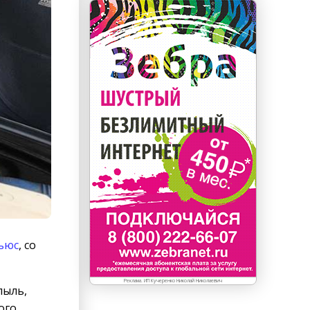
ьюс
, со
Реклама. ИП Кучеренко Николай Николаевич
пыль,
ого