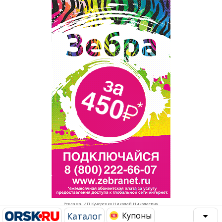
Популярное →
Строительство и ремонт
Афиша
Телекоммуникации и связь
Строительство и ремонт
Торговля
Авто и мото
Бизнес и финансы
Рестораны, кафе, бары
Юристы, Экспертиза, Страхование
Развлечения и отдых
Ремонт
Спорт Фитнес
Социальные организации
Недвижимость
Это интересно
Реклама. ИП Кучеренко Николай Николаевич
Красота Косметология
Администрация
Каталог
Купоны