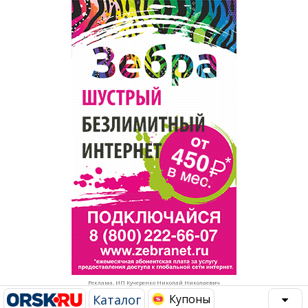
Популярное →
Строительство и ремонт
Афиша
Телекоммуникации и связь
Строительство и ремонт
Торговля
Авто и мото
Бизнес и финансы
Рестораны, кафе, бары
Юристы, Экспертиза, Страхование
Развлечения и отдых
Ремонт
Спорт Фитнес
Социальные организации
Недвижимость
Это интересно
Реклама. ИП Кучеренко Николай Николаевич
Красота Косметология
Администрация
Каталог
Купоны