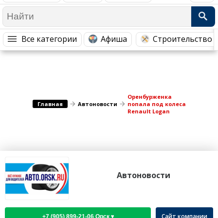
Медицина Здоровье
Промышленность
Путешествия, Туризм
Сельское хозяйство
Все категории
Афиша
Строительство 
Гостиницы
Городское хозяйство
Образование
Ветеринария, Зоотовары
Бытовые услуги
Курьерская служба, Службы до...
СМИ и Реклама
Купоны
Оренбурженка
Главная
Автоновости
попала под колеса
Renault Logan
Автоновости
Сайт компании