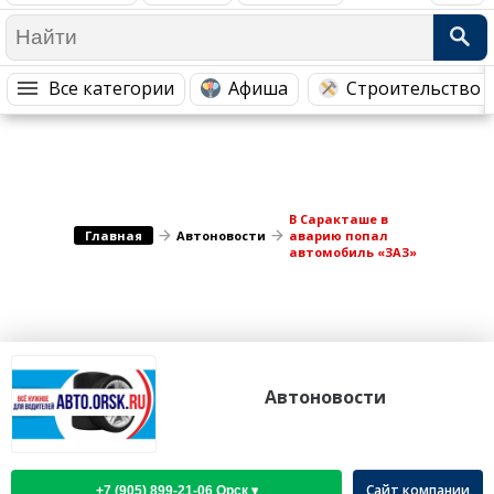
Медицина Здоровье
Промышленность
Путешествия, Туризм
Сельское хозяйство
Все категории
Афиша
Строительство 
Гостиницы
Городское хозяйство
Образование
Ветеринария, Зоотовары
Бытовые услуги
Курьерская служба, Службы до...
СМИ и Реклама
Купоны
В Саракташе в
Главная
Автоновости
аварию попал
автомобиль «ЗАЗ»
Автоновости
Сайт компании