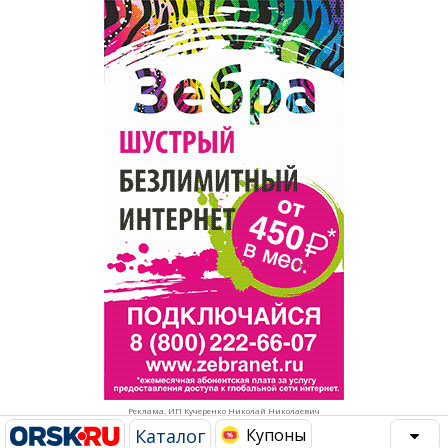
Популярное →
Строительство и ремонт
Афиша
Телекоммуникации и связь
Строительство и ремонт
Торговля
Авто и мото
Бизнес и финансы
Рестораны, кафе, бары
Юристы, Экспертиза, Страхование
Развлечения и отдых
Ремонт
Спорт Фитнес
Социальные организации
Недвижимость
Это интересно
Реклама. ИП Кучеренко Николай Николаевич
Красота Косметология
Администрация
Каталог
Купоны