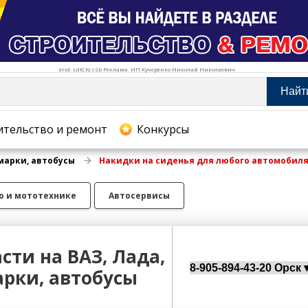
erid: LdtCKcsSb Реклама. ИП Кучеренко Николай Николаевич
Найт
тельство и ремонт
ительство и ремонт
Конкурсы
омарки, автобусы
Накидки на сиденья для любого автомобил
хование
о и мототехнике
Автосервисы
сти на ВАЗ, Лада,
арки, автобусы