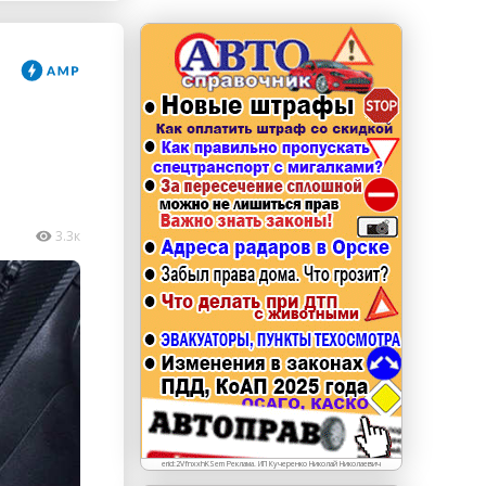
erid: LdtCKJjWj Реклама. ИП Кучеренко Николай
Николаевич
3.3к
erid:2VfnxxhKSem Реклама. ИП Кучеренко Николай Николаевич