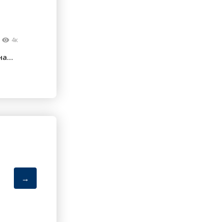
4к
на
→