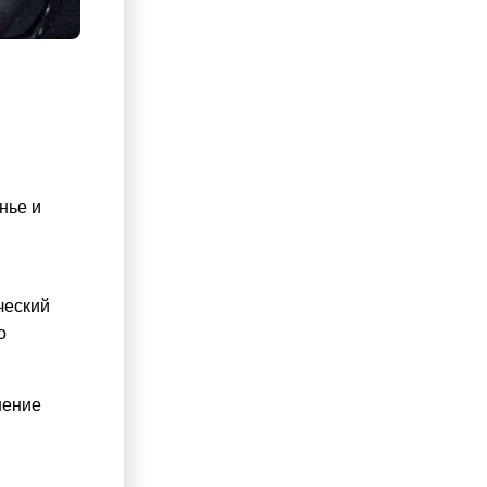
нье и
рческий
о
шение