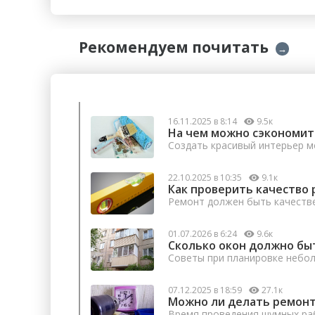
Рекомендуем почитать
→
16.11.2025 в 8:14
9.5к
На чем можно сэкономит
Создать красивый интерьер м
22.10.2025 в 10:35
9.1к
Как проверить качество 
Ремонт должен быть качеств
01.07.2026 в 6:24
9.6к
Сколько окон должно бы
Советы при планировке небо
07.12.2025 в 18:59
27.1к
Можно ли делать ремонт
Время проведения шумных раб