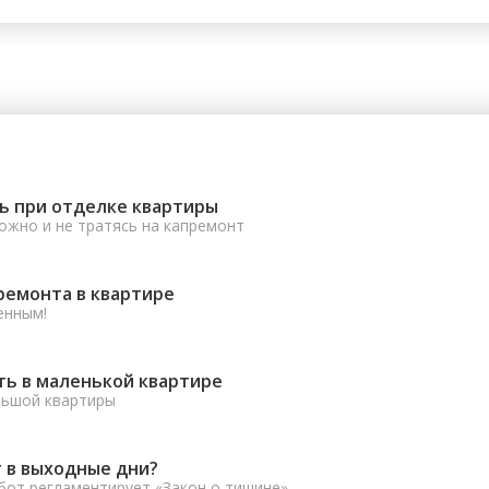
ь при отделке квартиры
ожно и не тратясь на капремонт
ремонта в квартире
енным!
ть в маленькой квартире
льшой квартиры
 в выходные дни?
от регламентирует «Закон о тишине».