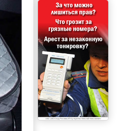
erid: LdtCK3cqq Реклама.ИП Кучеренко Николай Николаевич