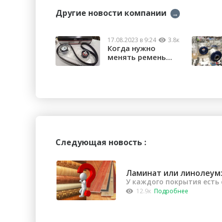
Другие новости компании
→
17.08.2023 в 9:24
3.8к
Когда нужно
менять ремень
ГРМ?
Следующая новость :
Ламинат или линолеум:
У каждого покрытия есть
12.9к
Подробнее