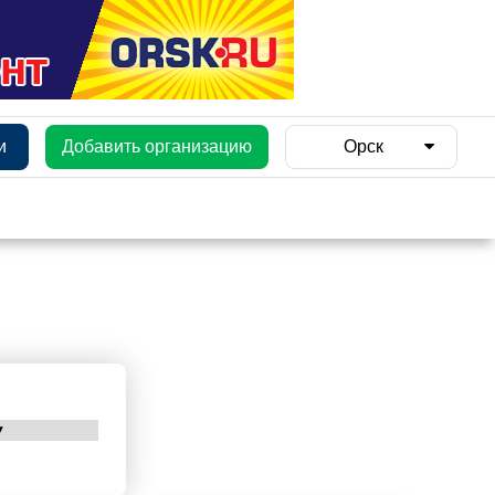
и
Добавить организацию
Орск
я