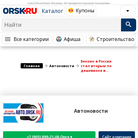
Медицина Здоровье
Промышленность
erid:2VfnxxhKSem Реклама. ИП Кучеренко Николай Николаевич
Каталог
Купоны
Путешествия, Туризм
Сельское хозяйство
Гостиницы
Городское хозяйство
Образование
Ветеринария, Зоотовары
Все категории
Афиша
Строительство 
Бытовые услуги
Курьерская служба, Службы до...
СМИ и Реклама
Купоны
Бензин в России
Главная
Автоновости
стал вторым по
дешевизне в
Европе
Автоновости
Сайт компании