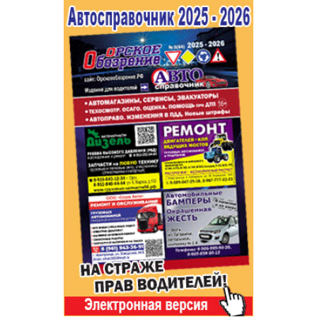
Популярное →
Строительство и ремонт
Афиша
Телекоммуникации и связь
Строительство и ремонт
Торговля
Авто и мото
Бизнес и финансы
Рестораны, кафе, бары
Юристы, Экспертиза, Страхование
Развлечения и отдых
Ремонт
Спорт Фитнес
Социальные организации
Недвижимость
Это интересно
Красота Косметология
Администрация