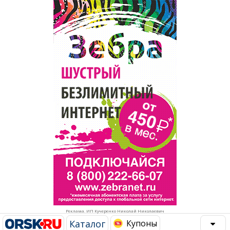
Популярное →
Строительство и ремонт
Афиша
Телекоммуникации и связь
Строительство и ремонт
Торговля
Авто и мото
Бизнес и финансы
Рестораны, кафе, бары
Юристы, Экспертиза, Страхование
Развлечения и отдых
Ремонт
Спорт Фитнес
Социальные организации
Недвижимость
Это интересно
Реклама. ИП Кучеренко Николай Николаевич
Красота Косметология
Администрация
Каталог
Купоны