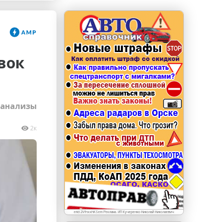
erid: LdtCKJjWj Реклама. ИП Кучеренко Николай
Николаевич
вок
 анализы
2к
erid:2VfnxxhKSem Реклама. ИП Кучеренко Николай Николаевич