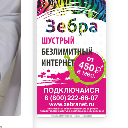
Реклама. ИП Кучеренко Николай Николаевич
и