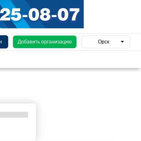
и
Добавить организацию
Орск
и