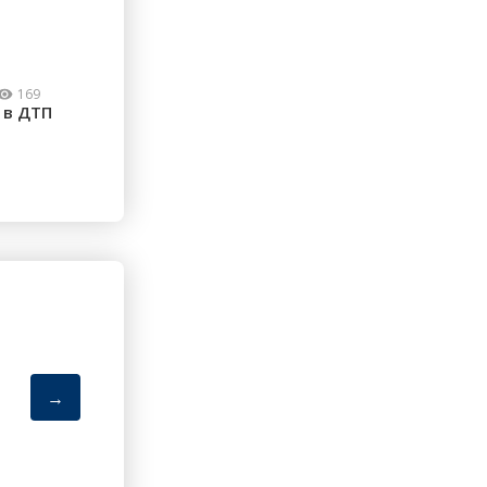
169
 в ДТП
→