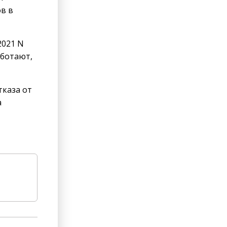
в в
2021 N
аботают,
тказа от
а