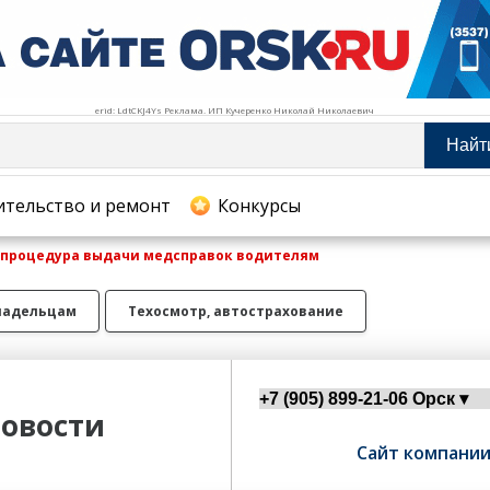
erid: LdtCKJ4Ys Реклама. ИП Кучеренко Николай Николаевич
Найт
тельство и ремонт
ительство и ремонт
Конкурсы
я процедура выдачи медсправок водителям
хование
ладельцам
Техосмотр, автострахование
овости
Сайт компани