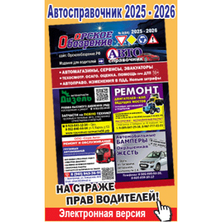
Популярное →
Строительство и ремонт
Афиша
Телекоммуникации и связь
Строительство и ремонт
Торговля
Авто и мото
Бизнес и финансы
Рестораны, кафе, бары
Юристы, Экспертиза, Страхование
Развлечения и отдых
Ремонт
Спорт Фитнес
Социальные организации
Недвижимость
Это интересно
Красота Косметология
Администрация