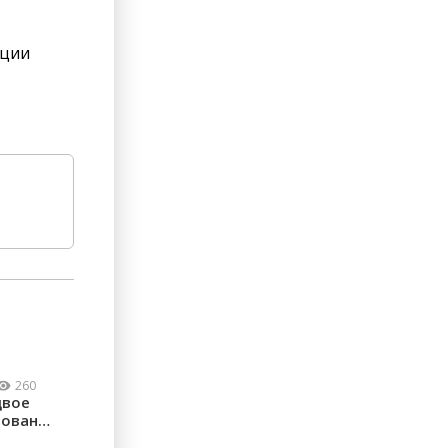
ации
260
двое
рованы: