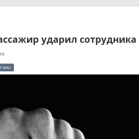
ы до...
пассажир ударил сотрудника
ло
 1 мин.