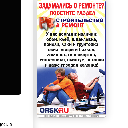
erid: LdtCKcXxf Реклама. ИП Кучеренко Николай Николаевич
дясь в