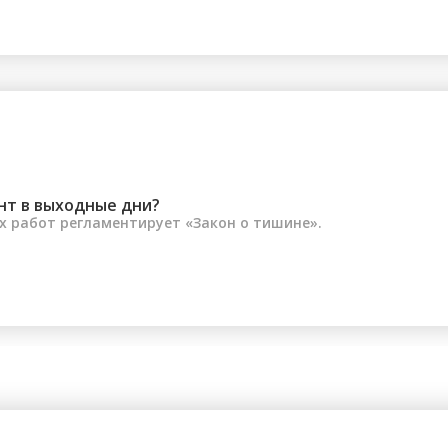
почти 1,5 м...
нт в выходные дни?
 работ регламентирует «Закон о тишине».