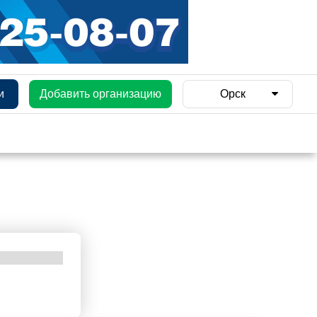
и
Добавить организацию
Орск
и