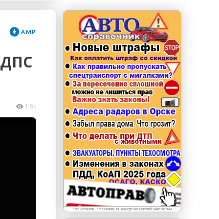
erid: LdtCKJjWj Реклама. ИП Кучеренко Николай
Николаевич
 ДПС
1.9к
erid:2VfnxxhKSem Реклама. ИП Кучеренко Николай Николаевич