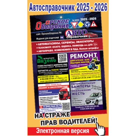
Популярное →
Строительство и ремонт
Афиша
Телекоммуникации и связь
Строительство и ремонт
Торговля
Авто и мото
Бизнес и финансы
Рестораны, кафе, бары
Юристы, Экспертиза, Страхование
Развлечения и отдых
Ремонт
Спорт Фитнес
Социальные организации
Недвижимость
Это интересно
Красота Косметология
Администрация