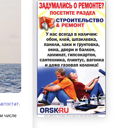
втостат
.
м числе
erid: LdtCKcXxf Реклама. ИП Кучеренко Николай Николаевич