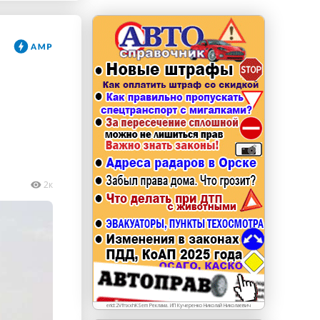
erid: LdtCKJjWj Реклама. ИП Кучеренко Николай
Николаевич
2к
erid:2VfnxxhKSem Реклама. ИП Кучеренко Николай Николаевич