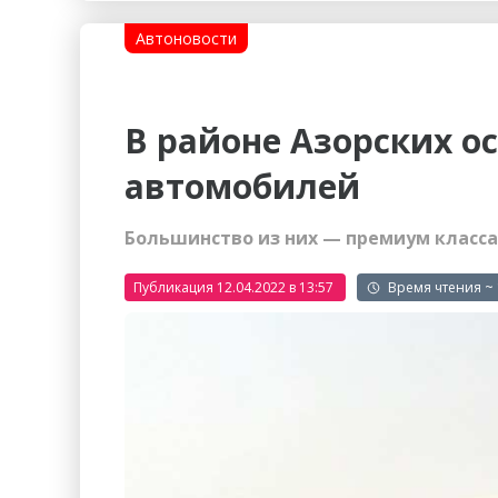
Гостиницы
Городское хозяйство
Автоновости
Образование
Ветеринария, Зоотовары
Бытовые услуги
Курьерская служба, Служб
В районе Азорских ос
СМИ и Реклама
Купоны
автомобилей
Большинство из них — премиум класса
Публикация 12.04.2022 в 13:57
~