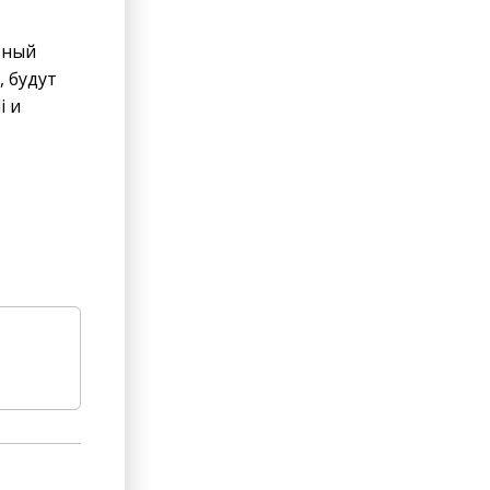
ьный
 будут
i и