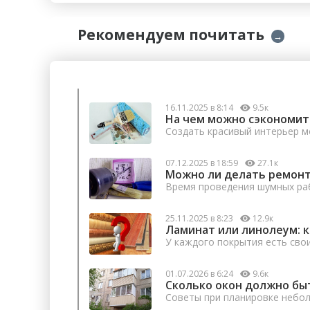
Рекомендуем почитать
→
16.11.2025 в 8:14
9.5к
На чем можно сэкономит
Создать красивый интерьер м
07.12.2025 в 18:59
27.1к
Можно ли делать ремонт
Время проведения шумных раб
25.11.2025 в 8:23
12.9к
Ламинат или линолеум: 
У каждого покрытия есть сво
01.07.2026 в 6:24
9.6к
Сколько окон должно бы
Советы при планировке небо