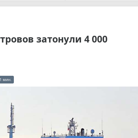
ы до...
тровов затонули 4 000
 1 мин.