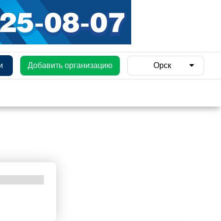
и
Добавить организацию
Орск
и