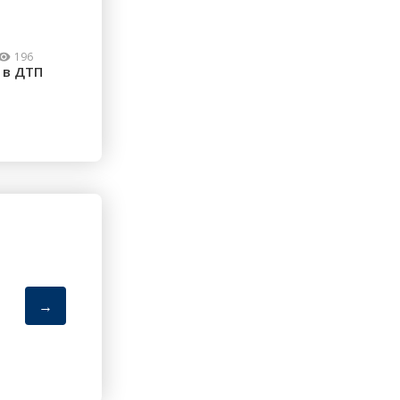
196
 в ДТП
→