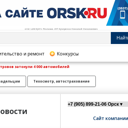
erid: LdtCKJ4Ys Реклама. ИП Кучеренко Николай Николаевич
Найт
тельство и ремонт
ительство и ремонт
Конкурсы
стровов затонули 4 000 автомобилей
хование
ладельцам
Техосмотр, автострахование
овости
Сайт компани