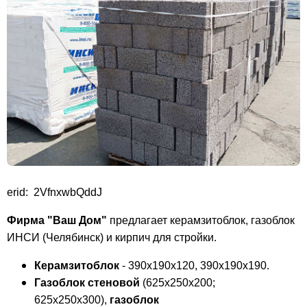
erid: 2VfnxwbQddJ
Фирма "Ваш Дом"
предлагает керамзитоблок, газоблок
ИНСИ (Челябинск) и кирпич для стройки.
Керамзитоблок
- 390х190х120, 390х190х190.
Газоблок стеновой
(625х250х200;
625х250х300),
газоблок