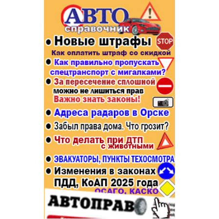
Популярное →
Строительство и ремонт
Афиша
Телекоммуникации и связь
Строительство и ремонт
Торговля
Авто и мото
Бизнес и финансы
Рестораны, кафе, бары
Юристы, Экспертиза, Страхование
Развлечения и отдых
Ремонт
Спорт Фитнес
Социальные организации
Недвижимость
Это интересно
Красота Косметология
Администрация