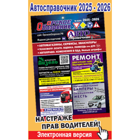
Популярное →
Строительство и ремонт
Афиша
Телекоммуникации и связь
Строительство и ремонт
Торговля
Авто и мото
Бизнес и финансы
Рестораны, кафе, бары
Юристы, Экспертиза, Страхование
Развлечения и отдых
Ремонт
Спорт Фитнес
Социальные организации
Недвижимость
Это интересно
Красота Косметология
Администрация