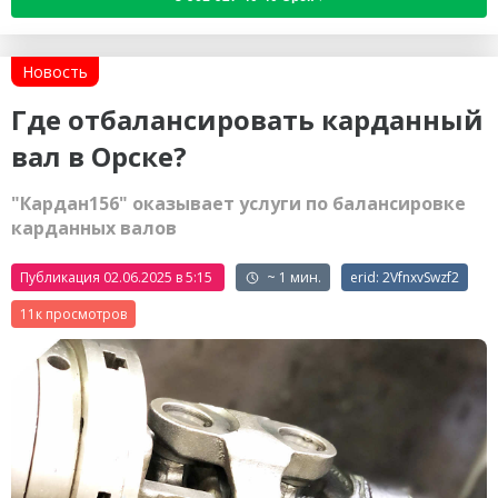
Новость
Где отбалансировать карданный
вал в Орске?
"Кардан156" оказывает услуги по балансировке
карданных валов
Публикация 02.06.2025 в 5:15
~ 1 мин.
erid: 2VfnxvSwzf2
11к