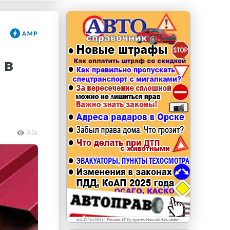
erid: LdtCKJjWj Реклама. ИП Кучеренко Николай
Николаевич
 в
9.2к
erid:2VfnxxhKSem Реклама. ИП Кучеренко Николай Николаевич