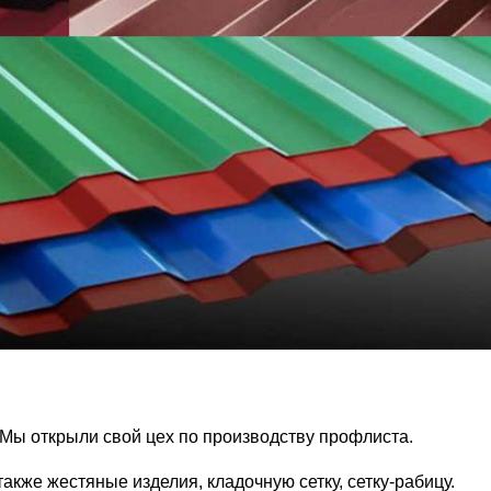
Мы открыли свой цех по производству профлиста.
кже жестяные изделия, кладочную сетку, сетку-рабицу.