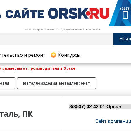
erid: LdtCKJ4Ys Реклама. ИП Кучеренко Николай Николаевич
Найт
тельство и ремонт
ительство и ремонт
Конкурсы
 размерам от производителя в Орске
хование
овля
Металлоизделия, металлопрокат
таль, ПК
Сайт компани