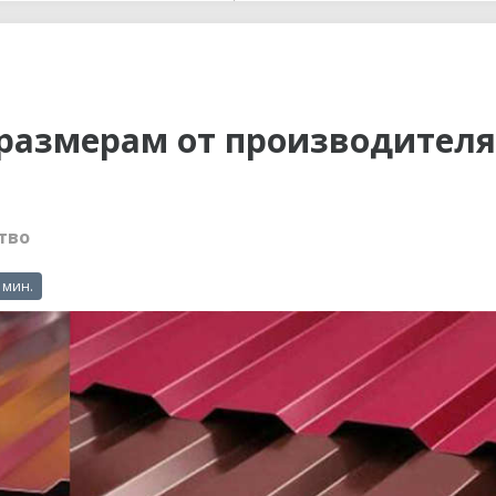
ы до...
размерам от производителя
тво
 мин.