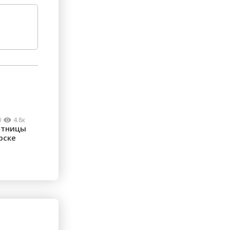
0
4.8к
стницы
рске