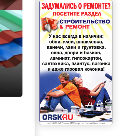
erid: LdtCKcXxf Реклама. ИП Кучеренко Николай Николаевич