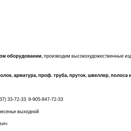
ном оборудовании,
производим высокохудожественные из
олок, арматура, проф. труба, пруток, швеллер, полоса и
37) 33-72-33
8-905-847-72-33
,
скресенье выходной
вич