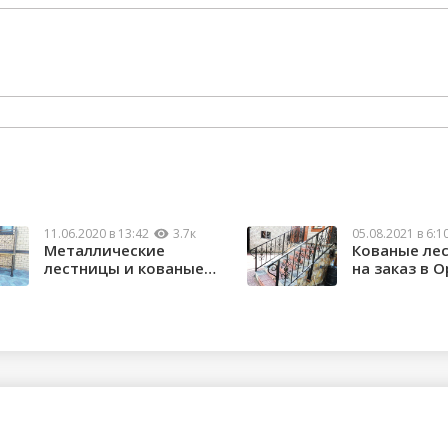
11.06.2020 в 13:42
3.7к
05.08.2021 в 6:1
Металлические
Кованые ле
лестницы и кованые
на заказ в О
перила в Орске...