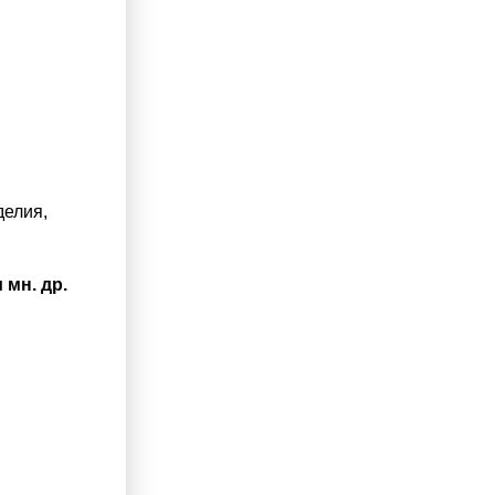
делия,
 мн. др.