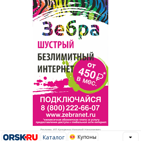
Популярное →
Строительство и ремонт
Афиша
Телекоммуникации и связь
Строительство и ремонт
Торговля
Авто и мото
Бизнес и финансы
Рестораны, кафе, бары
Юристы, Экспертиза, Страхование
Развлечения и отдых
Ремонт
Спорт Фитнес
Социальные организации
Недвижимость
Это интересно
Реклама. ИП Кучеренко Николай Николаевич
Красота Косметология
Администрация
Каталог
Купоны