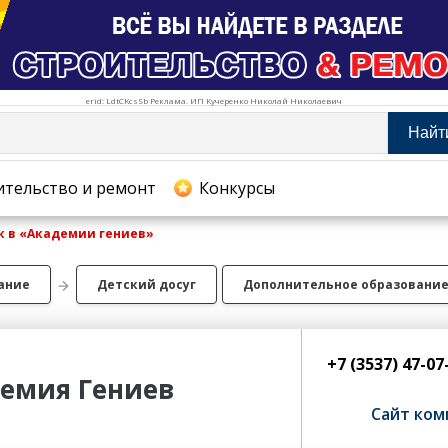
erid: LdtCKcsSb Реклама. ИП Кучеренко Николай Николаевич
Найт
тельство и ремонт
ительство и ремонт
Конкурсы
к в «Академии гениев»
хование
ание
Детский досуг
Дополнительное образовани
+7 (3537) 47-0
емия Гениев
Сайт ком