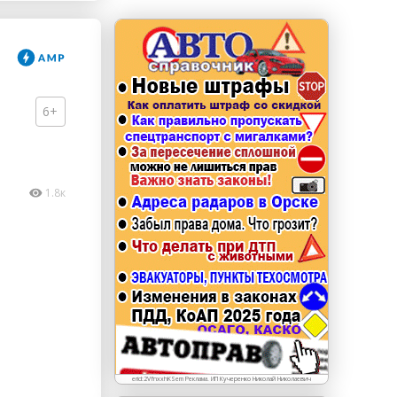
erid: LdtCKJjWj Реклама. ИП Кучеренко Николай
Николаевич
6+
1.8к
erid:2VfnxxhKSem Реклама. ИП Кучеренко Николай Николаевич