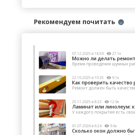
Рекомендуем почитать
→
07.12.2025 в 18:59
27.1к
Можно ли делать ремонт
Время проведения шумных раб
22.10.2025 в 10:35
9.1к
Как проверить качество 
Ремонт должен быть качеств
25.11.2025 в 8:23
12.9к
Ламинат или линолеум: 
У каждого покрытия есть сво
01.07.2026 в 6:24
9.6к
Сколько окон должно бы