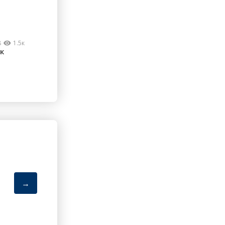
8
1.5к
к
→