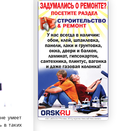
 не умеет
erid: LdtCKcXxf Реклама. ИП Кучеренко Николай Николаевич
ь в таких