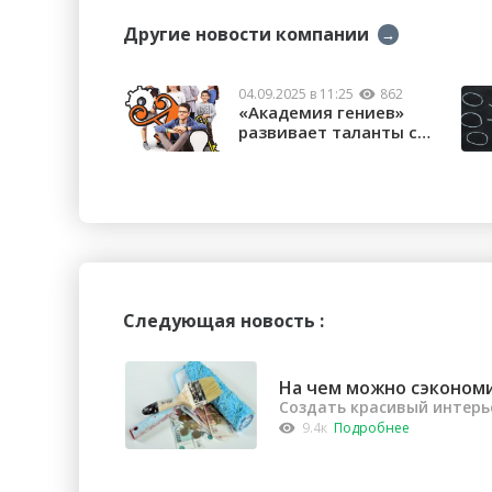
Другие новости компании
→
04.09.2025 в 11:25
862
«Академия гениев»
развивает таланты с
удовольст...
Следующая новость :
На чем можно сэконом
Создать красивый интерь
9.4к
Подробнее