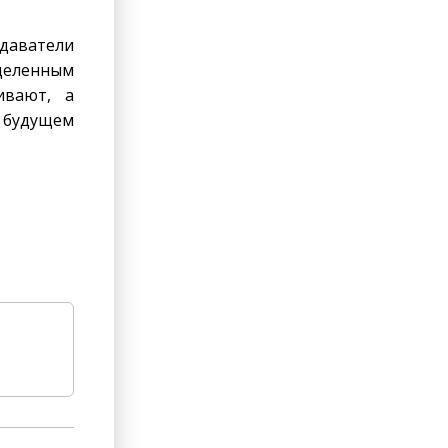
даватели
ацеленным
ивают, а
в будущем