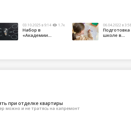
03.10.2025 в 9:14
1.7к
06.04.2022 в 3:5
Набор в
Подготовка 
«Академии
школе в
гениев» идёт
«Академии
круглый год
гениев»
ить при отделке квартиры
ер можно и не тратясь на капремонт