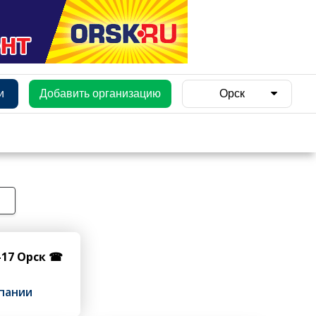
и
Добавить организацию
Орск
е
7-17 Орск ☎
пании