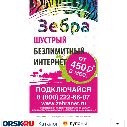
Популярное →
Строительство и ремонт
Афиша
Телекоммуникации и связь
Строительство и ремонт
Торговля
Авто и мото
Бизнес и финансы
Рестораны, кафе, бары
Юристы, Экспертиза, Страхование
Развлечения и отдых
Ремонт
Спорт Фитнес
Социальные организации
Недвижимость
Это интересно
Реклама. ИП Кучеренко Николай Николаевич
Красота Косметология
Администрация
Каталог
Купоны